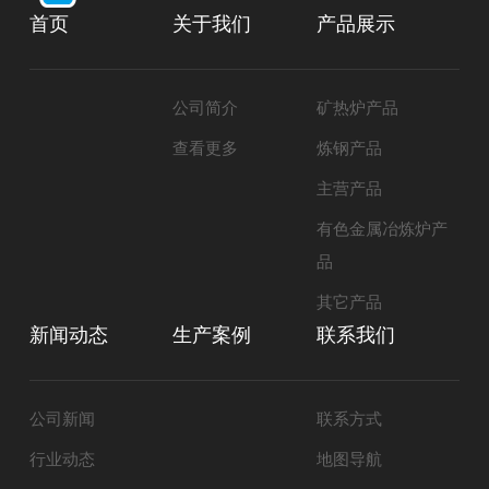
首页
关于我们
产品展示
公司简介
矿热炉产品
查看更多
炼钢产品
主营产品
有色金属冶炼炉产
品
其它产品
新闻动态
生产案例
联系我们
公司新闻
联系方式
行业动态
地图导航