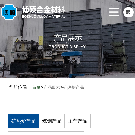
网
站
关
首
于
产
页
我
品
新
们
展
闻
生
示
资
产
联
当前位置：
>
>
首页
产品展示
矿热炉产品
讯
案
系
例
我
们
矿热炉产品
炼钢产品
主营产品