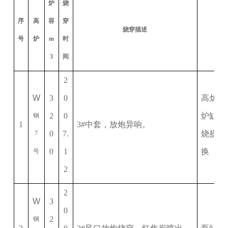
炉
烧
序
高
容
穿
烧穿描述
号
炉
m
时
3
间
2
W
3
0
高炉炉渣
2
0
炉缸长
钢
1
3#中套，放炮异响。
0
7.
烧损后
7
0
1
换
号
2
2
W
3
0
2
钢