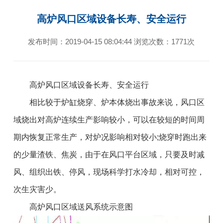
高炉风口区域设备长寿、安全运行
发布时间：2019-04-15 08:04:44 浏览次数：1771次
高炉风口区域设备长寿、安全运行
相比较于炉缸烧穿、炉本体烧出事故来说，风口区
域烧出对高炉连续生产影响较小，可以在较短的时间周
期内恢复正常生产，对炉况影响相对较小;烧穿时跑出来
的少量渣铁、焦炭，由于在风口平台区域，只要及时减
风、组织出铁、停风，现场科学打水冷却，相对可控，
次生灾害少。
高炉风口区域送风系统示意图