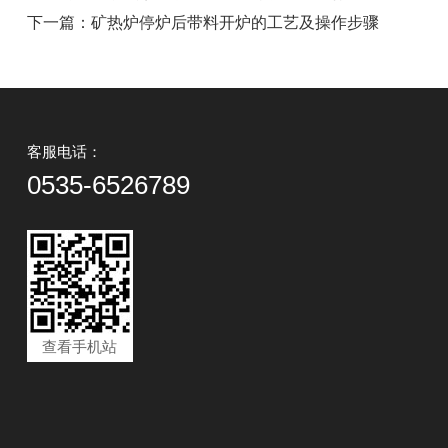
下一篇：矿热炉停炉后带料开炉的工艺及操作步骤
客服电话：
0535-6526789
查看手机站