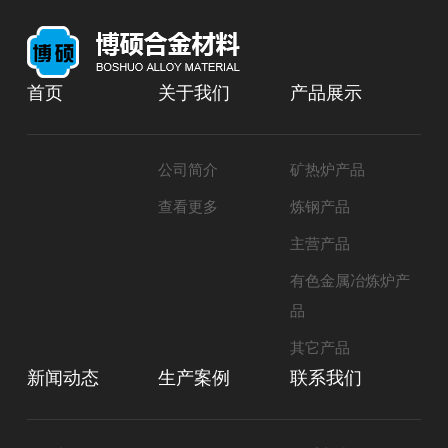
首页
关于我们
产品展示
公司简介
矿热炉产品
查看更多
炼钢产品
主营产品
有色金属冶炼炉产
品
其它产品
新闻动态
生产案例
联系我们