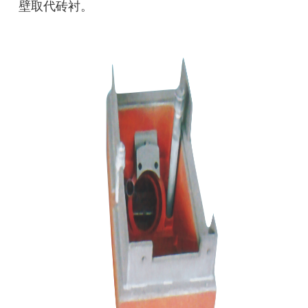
壁取代砖衬。