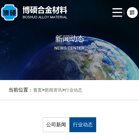
网
站
关
首
于
产
页
我
品
新
们
展
闻
生
示
资
产
联
当前位置：
>
>
首页
新闻资讯
行业动态
讯
案
系
例
我
们
公司新闻
行业动态