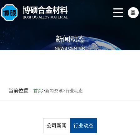
网
站
关
首
于
产
页
我
品
新
们
展
闻
生
示
资
产
联
当前位置：
>
>
首页
新闻资讯
行业动态
讯
案
系
例
我
们
公司新闻
行业动态