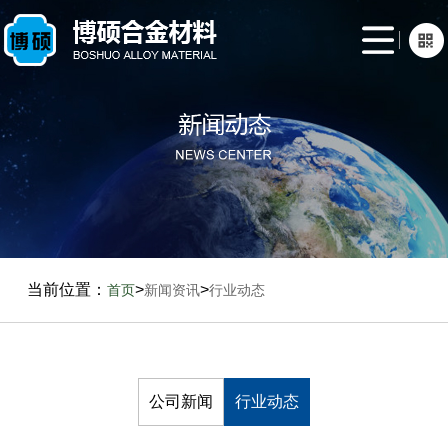
网
站
关
首
于
产
页
我
品
新
们
展
闻
生
示
资
产
联
当前位置：
>
>
首页
新闻资讯
行业动态
讯
案
系
例
我
们
公司新闻
行业动态