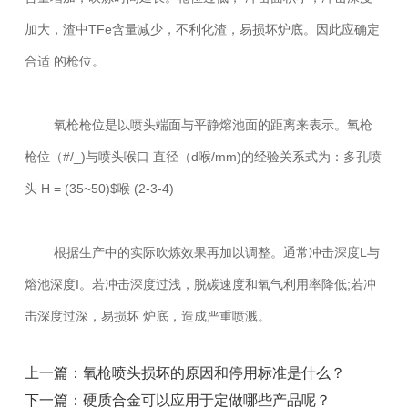
加大，渣中TFe含量减少，不利化渣，易损坏炉底。因此应确定
合适 的枪位。
氧枪枪位是以喷头端面与平静熔池面的距离来表示。氧枪
枪位（#/_)与喷头喉口 直径（d喉/mm)的经验关系式为：多孔喷
头 H = (35~50)$喉 (2-3-4)
根据生产中的实际吹炼效果再加以调整。通常冲击深度L与
熔池深度I。若冲击深度过浅，脱碳速度和氧气利用率降低;若冲
击深度过深，易损坏 炉底，造成严重喷溅。
上一篇：氧枪喷头损坏的原因和停用标准是什么？
下一篇：硬质合金可以应用于定做哪些产品呢？